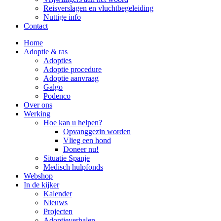
Reisverslagen en vluchtbegeleiding
Nuttige info
Contact
Home
Adoptie & ras
Adopties
Adoptie procedure
Adoptie aanvraag
Galgo
Podenco
Over ons
Werking
Hoe kan u helpen?
Opvanggezin worden
Vlieg een hond
Doneer nu!
Situatie Spanje
Medisch hulpfonds
Webshop
In de kijker
Kalender
Nieuws
Projecten
Adoptieverhalen