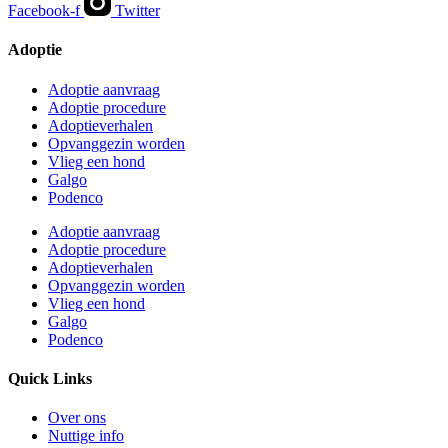
Facebook-f
Twitter
Adoptie
Adoptie aanvraag
Adoptie procedure
Adoptieverhalen
Opvanggezin worden
Vlieg een hond
Galgo
Podenco
Adoptie aanvraag
Adoptie procedure
Adoptieverhalen
Opvanggezin worden
Vlieg een hond
Galgo
Podenco
Quick Links
Over ons
Nuttige info