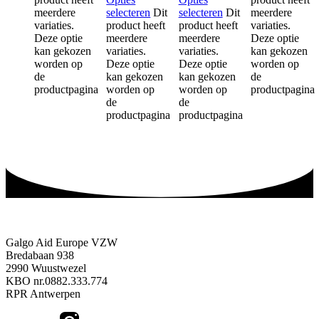
meerdere
selecteren
Dit
selecteren
Dit
meerdere
variaties.
product heeft
product heeft
variaties.
Deze optie
meerdere
meerdere
Deze optie
kan gekozen
variaties.
variaties.
kan gekozen
worden op
Deze optie
Deze optie
worden op
de
kan gekozen
kan gekozen
de
productpagina
worden op
worden op
productpagina
de
de
productpagina
productpagina
Galgo Aid Europe VZW
Bredabaan 938
2990 Wuustwezel
KBO nr.0882.333.774
RPR Antwerpen