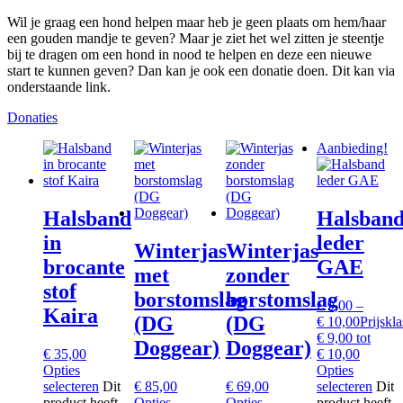
Wil je graag een hond helpen maar heb je geen plaats om hem/haar
een gouden mandje te geven? Maar je ziet het wel zitten je steentje
bij te dragen om een hond in nood te helpen en deze een nieuwe
start te kunnen geven? Dan kan je ook een donatie doen. Dit kan via
onderstaande link.
Donaties
Aanbieding!
Halsband
Halsban
in
leder
Winterjas
Winterjas
brocante
GAE
met
zonder
stof
borstomslag
borstomslag
€
9,00
–
Kaira
(DG
(DG
€
10,00
Prijskla
€ 9,00 tot
Doggear)
Doggear)
€
35,00
€ 10,00
Opties
Opties
selecteren
Dit
€
85,00
€
69,00
selecteren
Dit
product heeft
Opties
Opties
product heeft