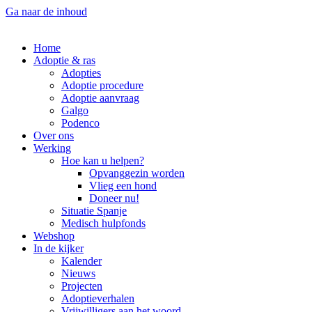
Ga naar de inhoud
Home
Adoptie & ras
Adopties
Adoptie procedure
Adoptie aanvraag
Galgo
Podenco
Over ons
Werking
Hoe kan u helpen?
Opvanggezin worden
Vlieg een hond
Doneer nu!
Situatie Spanje
Medisch hulpfonds
Webshop
In de kijker
Kalender
Nieuws
Projecten
Adoptieverhalen
Vrijwilligers aan het woord