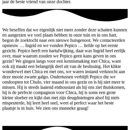
jaar de beste vriend van onze dochter.
We beseffen dat we eigenlijk niet meer zonder deze schatten kunnen
en aangezien we veel plaats hebben in onze tuin en in ons hart,
begon de zoektocht naar een nieuwe huisgenoot. We contacteerden
opnieuw … Ingrid en we vonden Pepico … liefde op het eerste
gezicht. Pepico heeft een hartafwijking, daar was Ingrid heel eerlijk
over, maar waarom zouden we Pepico geen kans geven in ons
gezin? We gingen langs voor een kennismaking met Chica, want
ook zij maakt een belangrijk deel uit van de beslissing. Het klikte
wonderwel met Chica en met ons, we waren instand verknocht aan
deze mooie zwarte galgo. Ondertussen verblijft Pepico die we
omdoopten tot Chulo, vier maand in ons gezin en is hij niet meer te
missen. Hij is steeds laaiend enthousiast als hij ons ziet thuiskomen,
hij is de perfecte compagnon voor Chica, hij is soms een grote
kleine sloeber en kijkt dan met zijn deugdnietogen alsof hij niets
mispeuterde, hij leert heel snel, weet al perfect waar het beste
plaatsje is in huis. We zien ons manneke graag!